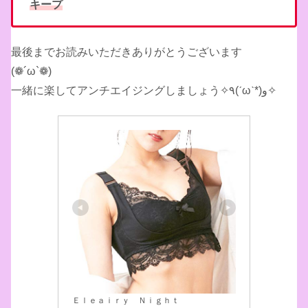
キープ
最後までお読みいただきありがとうございます
(❁´ω`❁)
一緒に楽してアンチエイジングしましょう✧٩(ˊωˋ*)و✧
Ｅｌｅａｉｒｙ Ｎｉｇｈｔ