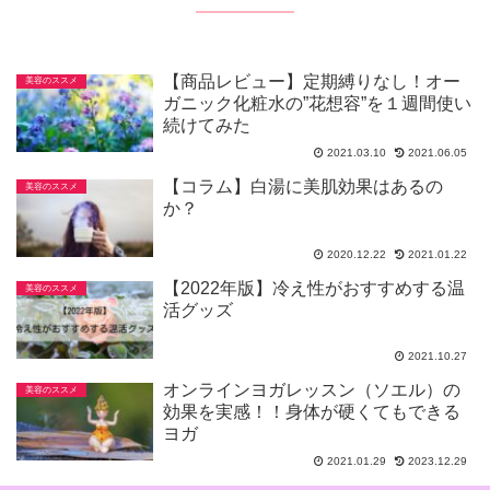
【商品レビュー】定期縛りなし！オー
美容のススメ
ガニック化粧水の”花想容”を１週間使い
続けてみた
2021.03.10
2021.06.05
【コラム】白湯に美肌効果はあるの
美容のススメ
か？
2020.12.22
2021.01.22
【2022年版】冷え性がおすすめする温
美容のススメ
活グッズ
2021.10.27
オンラインヨガレッスン（ソエル）の
美容のススメ
効果を実感！！身体が硬くてもできる
ヨガ
2021.01.29
2023.12.29