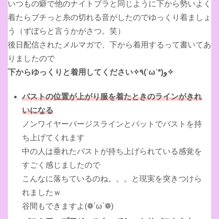
いつもの癖で他のナイトブラと同じように下から勢いよく
着たらブチっと糸の切れる音がしたのでゆっくり着ましょ
う（ずぼらと言うかがさつ。笑）
後日配信されたメルマガで、下から着用するって書いてあ
りましたので
下からゆっくりと着用してください✧٩(ˊωˋ*)و✧
バストの位置が上がり服を着たときのラインがきれ
いになる
ノンワイヤーバージスラインとパットでバストを持
ち上げてくれます
中の人は垂れたバストが持ち上げられている感覚を
すごく感じましたので
こんなに落ちているのね。。。と現実を突きつけら
れましたｗ
谷間もできますよ(❁´ω`❁)