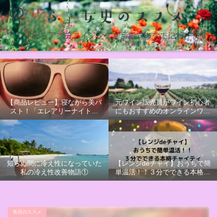
【商品レビュー】寝ながら美バ
元ワイン販売員がワイン初心者
スト！「エレアリーナイトブ
にもおすすめのオンラインワイ
ラ」かわいいだけじゃないナイ
ンオーダーサービス【ポケット
トブラ
ソムリエ】を利用してみた
知らぬ間に冷え性になっていた
【レンジdeチャイ】おうちで簡
私の冷え性改善物語①
単温活！！３分でできる本格チ
ャイティ【PR】
美容のススメ