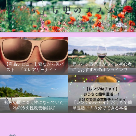
【商品レビュー】寝ながら美バ
元ワイン販売員がワイン初心者
スト！「エレアリーナイトブ
にもおすすめのオンラインワイ
ラ」かわいいだけじゃないナイ
ンオーダーサービス【ポケット
トブラ
ソムリエ】を利用してみた
知らぬ間に冷え性になっていた
【レンジdeチャイ】おうちで簡
私の冷え性改善物語①
単温活！！３分でできる本格チ
ャイティ【PR】