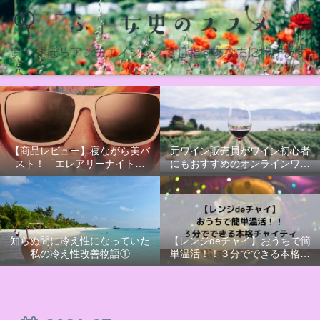
【商品レビュー】寝ながら美バ
元ワイン販売員がワイン初心者
スト！「エレアリーナイトブ
にもおすすめのオンラインワイ
ラ」かわいいだけじゃないナイ
ンオーダーサービス【ポケット
トブラ
ソムリエ】を利用してみた
知らぬ間に冷え性になっていた
【レンジdeチャイ】おうちで簡
私の冷え性改善物語①
単温活！！３分でできる本格チ
ャイティ【PR】